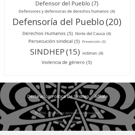
Defensor del Pueblo
(7)
Defensores y defensoras de derechos humanos
(4)
Defensoría del Pueblo
(20)
Derechos Humanos
(5)
Norte del Cauca
(4)
Persecución sindical
(5)
Prevención
(3)
SINDHEP
(15)
victimas
(4)
Violencia de género
(5)
Declaración Política De Sindhep
Afíliate
© 2026 - Todos los derechos reservados.
Diseño: Asawin