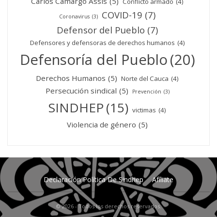
Carlos Camargo Assis
(5)
Conflicto armado
(4)
COVID-19
(7)
Coronavirus
(3)
Defensor del Pueblo
(7)
Defensores y defensoras de derechos humanos
(4)
Defensoría del Pueblo
(20)
Derechos Humanos
(5)
Norte del Cauca
(4)
Persecución sindical
(5)
Prevención
(3)
SINDHEP
(15)
victimas
(4)
Violencia de género
(5)
Declaración Política De Sindhep
Afíliate
© 2026 - Todos los derechos reservados.