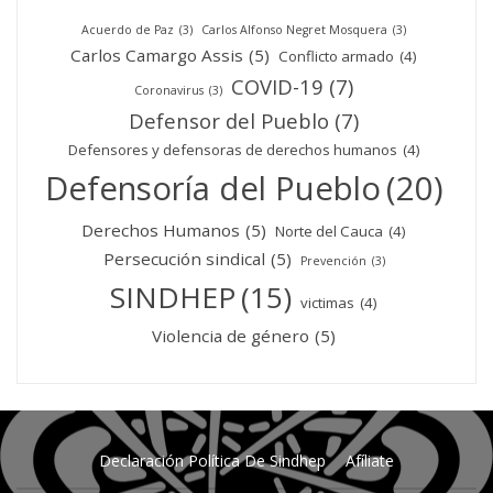
Acuerdo de Paz
(3)
Carlos Alfonso Negret Mosquera
(3)
Carlos Camargo Assis
(5)
Conflicto armado
(4)
COVID-19
(7)
Coronavirus
(3)
Defensor del Pueblo
(7)
Defensores y defensoras de derechos humanos
(4)
Defensoría del Pueblo
(20)
Derechos Humanos
(5)
Norte del Cauca
(4)
Persecución sindical
(5)
Prevención
(3)
SINDHEP
(15)
victimas
(4)
Violencia de género
(5)
Declaración Política De Sindhep
Afíliate