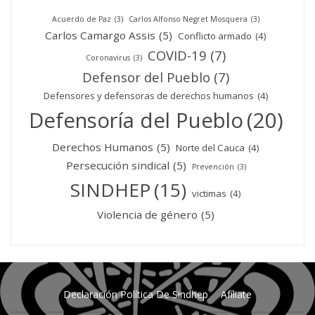
Acuerdo de Paz
(3)
Carlos Alfonso Negret Mosquera
(3)
Carlos Camargo Assis
(5)
Conflicto armado
(4)
COVID-19
(7)
Coronavirus
(3)
Defensor del Pueblo
(7)
Defensores y defensoras de derechos humanos
(4)
Defensoría del Pueblo
(20)
Derechos Humanos
(5)
Norte del Cauca
(4)
Persecución sindical
(5)
Prevención
(3)
SINDHEP
(15)
victimas
(4)
Violencia de género
(5)
Declaración Política De Sindhep
Afíliate