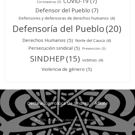
COVID-19
(7)
Coronavirus
(3)
Defensor del Pueblo
(7)
Defensores y defensoras de derechos humanos
(4)
Defensoría del Pueblo
(20)
Derechos Humanos
(5)
Norte del Cauca
(4)
Persecución sindical
(5)
Prevención
(3)
SINDHEP
(15)
victimas
(4)
Violencia de género
(5)
Declaración Política De Sindhep
Afíliate
© 2026 - Todos los derechos reservados.
Diseño: Asawin