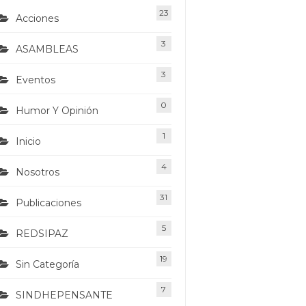
23
Acciones
3
ASAMBLEAS
3
Eventos
0
Humor Y Opinión
1
Inicio
4
Nosotros
31
Publicaciones
5
REDSIPAZ
19
Sin Categoría
7
SINDHEPENSANTE