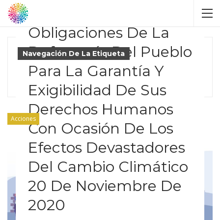
Chocoanas Y Las
Obligaciones De La
Defensoría Del Pueblo
Navegación De La Etiqueta
Para La Garantía Y
Emergencia Climática
Exigibilidad De Sus
Derechos Humanos
Acciones
Con Ocasión De Los
Efectos Devastadores
Del Cambio Climático
20 De Noviembre De
2020