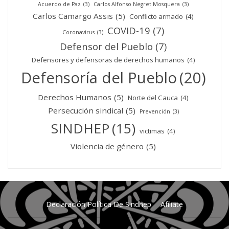
Acuerdo de Paz
(3)
Carlos Alfonso Negret Mosquera
(3)
Carlos Camargo Assis
(5)
Conflicto armado
(4)
COVID-19
(7)
Coronavirus
(3)
Defensor del Pueblo
(7)
Defensores y defensoras de derechos humanos
(4)
Defensoría del Pueblo
(20)
Derechos Humanos
(5)
Norte del Cauca
(4)
Persecución sindical
(5)
Prevención
(3)
SINDHEP
(15)
victimas
(4)
Violencia de género
(5)
Declaración Política De Sindhep
Afíliate