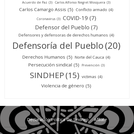
Acuerdo de Paz
(3)
Carlos Alfonso Negret Mosquera
(3)
Carlos Camargo Assis
(5)
Conflicto armado
(4)
COVID-19
(7)
Coronavirus
(3)
Defensor del Pueblo
(7)
Defensores y defensoras de derechos humanos
(4)
Defensoría del Pueblo
(20)
Derechos Humanos
(5)
Norte del Cauca
(4)
Persecución sindical
(5)
Prevención
(3)
SINDHEP
(15)
victimas
(4)
Violencia de género
(5)
Declaración Política De Sindhep
Afíliate