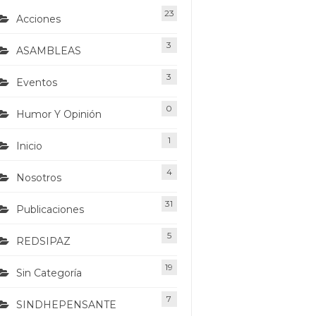
23
Acciones
3
ASAMBLEAS
3
Eventos
0
Humor Y Opinión
1
Inicio
4
Nosotros
31
Publicaciones
5
REDSIPAZ
19
Sin Categoría
7
SINDHEPENSANTE