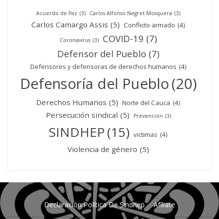
Acuerdo de Paz
(3)
Carlos Alfonso Negret Mosquera
(3)
Carlos Camargo Assis
(5)
Conflicto armado
(4)
COVID-19
(7)
Coronavirus
(3)
Defensor del Pueblo
(7)
Defensores y defensoras de derechos humanos
(4)
Defensoría del Pueblo
(20)
Derechos Humanos
(5)
Norte del Cauca
(4)
Persecución sindical
(5)
Prevención
(3)
SINDHEP
(15)
victimas
(4)
Violencia de género
(5)
Declaración Política De Sindhep
Afíliate