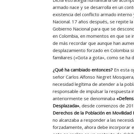
armado nace y se desarrolla en un contex
existencia del conflicto armado intern
Nacional. 17 años después, se repite la
Gobierno Nacional para que se descono
en Colombia, en momentos en que se in
de más recordar que aunque han aument
desplazamiento forzado en Colombia s
familiares («Gota a gota», como se ha 
¿Qué ha cambiado entonces?
En esta o
señor Carlos Alfonso Negret Mosquera, 
necesidad legítima de atender a la pob
responsable de impulsar la respuesta in
anteriormente se denominaba
«Defenso
Desplazada»
, desde comienzos de 20
Derechos de la Población en Movilida
no alcanzaba a responder a las necesi
forzadamente, ahora debe incorporar en