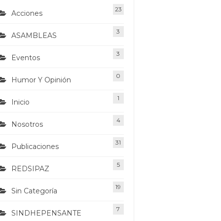
23
Acciones
3
ASAMBLEAS
3
Eventos
0
Humor Y Opinión
1
Inicio
4
Nosotros
31
Publicaciones
5
REDSIPAZ
19
Sin Categoría
7
SINDHEPENSANTE