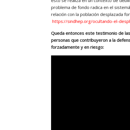
esto se realiza en un contexto de debil
problema de fondo radica en el sistemát
relación con la población desplazada f
https://sindhep.org/ocultando-el-des
Queda entonces este testimonio de la
personas que contribuyeron a la defens
forzadamente y en riesgo: