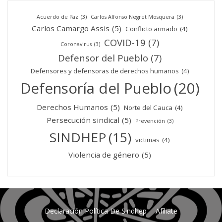
Acuerdo de Paz
(3)
Carlos Alfonso Negret Mosquera
(3)
Carlos Camargo Assis
(5)
Conflicto armado
(4)
COVID-19
(7)
Coronavirus
(3)
Defensor del Pueblo
(7)
Defensores y defensoras de derechos humanos
(4)
Defensoría del Pueblo
(20)
Derechos Humanos
(5)
Norte del Cauca
(4)
Persecución sindical
(5)
Prevención
(3)
SINDHEP
(15)
victimas
(4)
Violencia de género
(5)
Declaración Política De Sindhep
Afíliate