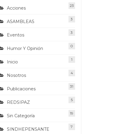
23
Acciones
3
ASAMBLEAS
3
Eventos
0
Humor Y Opinión
1
Inicio
4
Nosotros
31
Publicaciones
5
REDSIPAZ
19
Sin Categoría
7
SINDHEPENSANTE