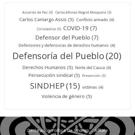
Acuerdo de Paz
(3)
Carlos Alfonso Negret Mosquera
(3)
Carlos Camargo Assis
(5)
Conflicto armado
(4)
COVID-19
(7)
Coronavirus
(3)
Defensor del Pueblo
(7)
Defensores y defensoras de derechos humanos
(4)
Defensoría del Pueblo
(20)
Derechos Humanos
(5)
Norte del Cauca
(4)
Persecución sindical
(5)
Prevención
(3)
SINDHEP
(15)
victimas
(4)
Violencia de género
(5)
Declaración Política De Sindhep
Afíliate