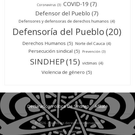
COVID-19
(7)
Coronavirus
(3)
Defensor del Pueblo
(7)
Defensores y defensoras de derechos humanos
(4)
Defensoría del Pueblo
(20)
Derechos Humanos
(5)
Norte del Cauca
(4)
Persecución sindical
(5)
Prevención
(3)
SINDHEP
(15)
victimas
(4)
Violencia de género
(5)
Declaración Política De Sindhep
Afíliate
© 2026 - Todos los derechos reservados.
Diseño: Asawin