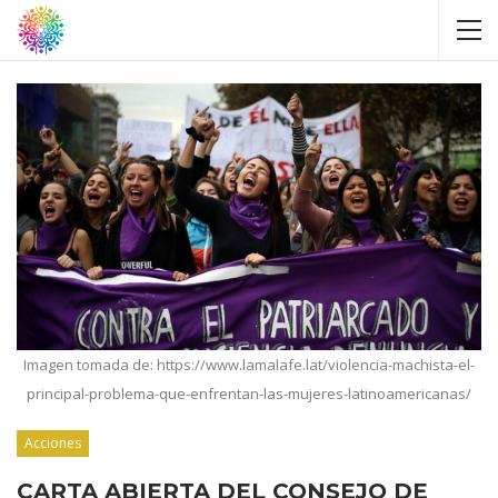
Imagen tomada de: https://www.lamalafe.lat/violencia-machista-el-
principal-problema-que-enfrentan-las-mujeres-latinoamericanas/
Acciones
CARTA ABIERTA DEL CONSEJO DE